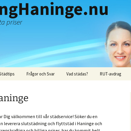
ingHaninge.nu
a priser
Städtips
Frågor och Svar
Vad städas?
RUT-avdrag
Haninge
r Dig välkommen till vår städservice! Söker du en
leverera slutstädning och flyttstäd i Haninge och
enskraftiga och billiga priser, har du kommit helt