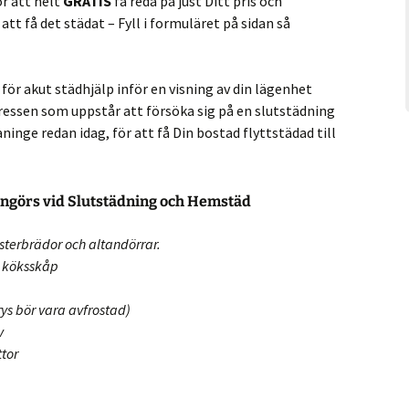
ör att helt
GRATIS
få reda på just Ditt pris och
tt få det städat – Fyll i formuläret på sidan så
 för akut städhjälp inför en visning av din lägenhet
 stressen som uppstår att försöka sig på en slutstädning
aninge redan idag, för att få Din bostad flyttstädad till
ngörs vid Slutstädning och Hemstäd
sterbrädor och altandörrar.
t köksskåp
frys bör vara avfrostad)
v
ttor