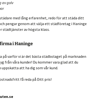
 av golv
nar
städare med lång erfarenhet, redo för att städa ditt
 och pengar genom att välja ett städföretag i Haninge
 städtjänster av högsta klass.
firma i Haninge
da på varför vi är det bästa städbolaget på marknaden
 från våra kunder! Du kommer vara glad att du
en uppskatta att ha dig som vår kund.
ostnadsfritt få reda på Ditt pris!
uten.se