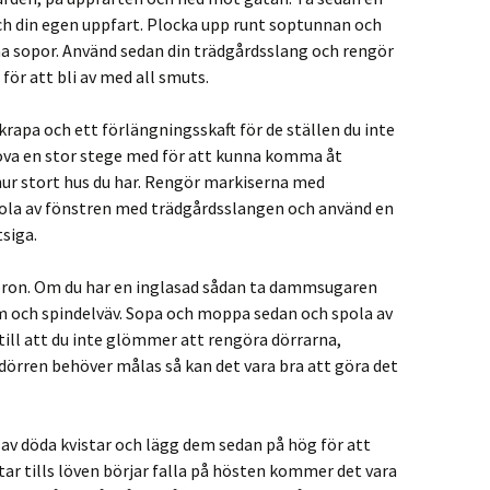
ch din egen uppfart. Plocka upp runt soptunnan och
na sopor. Använd sedan din trädgårdsslang och rengör
r att bli av med all smuts.
krapa och ett förlängningsskaft för de ställen du inte
höva en stor stege med för att kunna komma åt
ur stort hus du har. Rengör markiserna med
ola av fönstren med trädgårdsslangen och använd en
siga.
ubron. Om du har en inglasad sådan ta dammsugaren
och spindelväv. Sopa och moppa sedan och spola av
 till att du inte glömmer att rengöra dörrarna,
örren behöver målas så kan det vara bra att göra det
av döda kvistar och lägg dem sedan på hög för att
ar tills löven börjar falla på hösten kommer det vara