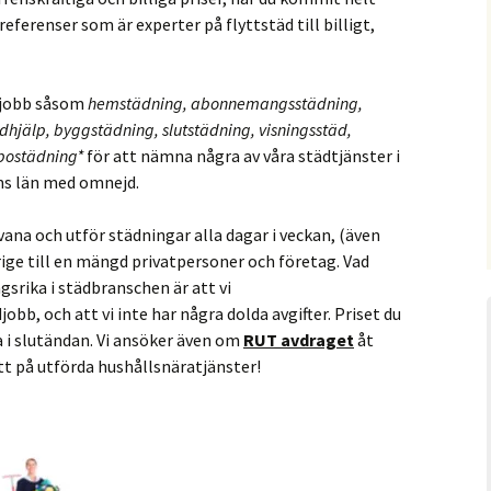
referenser som är experter på flyttstäd till billigt,
ädjobb såsom
hemstädning, abonnemangsstädning,
dhjälp, byggstädning, slutstädning, visningsstäd,
bostädning*
för att nämna några av våra städtjänster i
ms län med omnejd.
ana och utför städningar alla dagar i veckan, (även
rige till en mängd privatpersoner och företag. Vad
srika i städbranschen är att vi
jobb, och att vi inte har några dolda avgifter. Priset du
a i slutändan. Vi ansöker även om
RUT avdraget
åt
att på utförda hushållsnäratjänster!