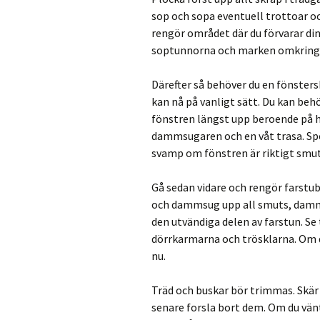
sop och sopa eventuell trottoar o
rengör området där du förvarar di
soptunnorna och marken omkring fö
Därefter så behöver du en fönsters
kan nå på vanligt sätt. Du kan be
fönstren längst upp beroende på h
dammsugaren och en våt trasa. Sp
svamp om fönstren är riktigt smut
Gå sedan vidare och rengör farst
och dammsug upp all smuts, damm 
den utvändiga delen av farstun. Se
dörrkarmarna och trösklarna. Om d
nu.
Träd och buskar bör trimmas. Skär 
senare forsla bort dem. Om du vänt