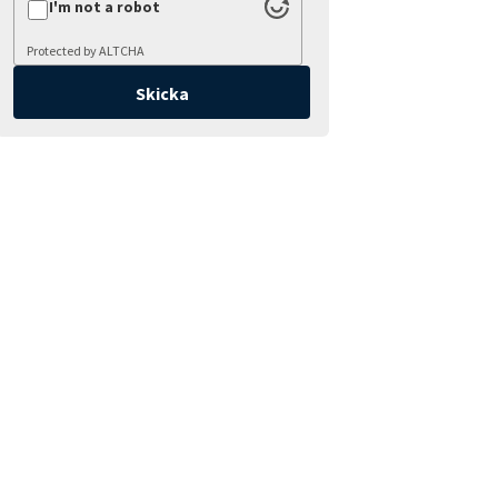
I'm not a robot
Protected by
ALTCHA