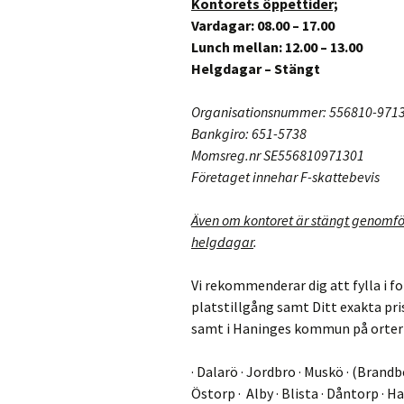
Kontorets öppettider;
Vardagar: 08.00 – 17.00
Lunch mellan: 12.00 – 13.00
Helgdagar – Stängt
Organisationsnummer: 556810-971
Bankgiro: 651-5738
Momsreg.nr SE556810971301
Företaget innehar F-skattebevis
Även om kontoret är stängt genomför
helgdagar
.
Vi rekommenderar dig att fylla i f
platstillgång samt Ditt exakta pri
samt i Haninges kommun på orter
· Dalarö · Jordbro · Muskö · (Brand
Östorp · Alby · Blista · Dåntorp 