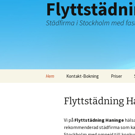
Flyttstädn
Städfirma i Stockholm med fast
Hoppa
Hem
Kontakt-Bokning
Priser
till
innehåll
Flyttstädning 
Vi på
Flyttstädning Haninge
hälsa
rekommenderad städfirma som kan 
Stockholm med omnejd till konkurr