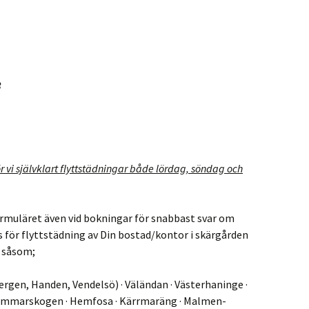
3
 vi självklart flyttstädningar både lördag, söndag och
ormuläret även vid bokningar för snabbast svar om
s för flyttstädning av Din bostad/kontor i skärgården
 såsom;
bergen, Handen, Vendelsö) · Väländan · Västerhaninge ·
· Hammarskogen · Hemfosa · Kärrmaräng · Malmen-