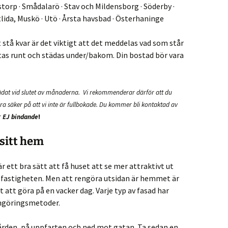
torp · Smådalarö · Stav och Mildensborg · Söderby ·
lida, Muskö · Utö · Årsta havsbad · Österhaninge
stå kvar är det viktigt att det meddelas vad som står
ttas runt och städas under/bakom.
Din bostad bör vara
tädat vid slutet av månaderna. Vi rekommenderar därför att du
ara säker på att vi inte är fullbokade.
Du kommer bli kontaktad av
r
EJ bindande
!
 sitt hem
 ett bra sätt att få huset att se mer attraktivt ut
a fastigheten. Men att rengöra utsidan är hemmet är
t att göra på en vacker dag. Varje typ av fasad har
engöringsmetoder.
gården, på uppfarten och ned mot gatan. Ta sedan en