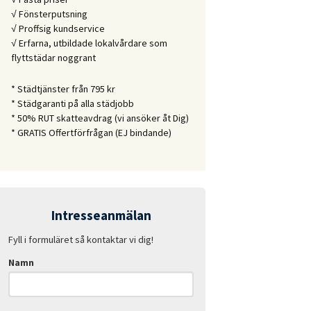
√ Fönsterputsning
√ Proffsig kundservice
√ Erfarna, utbildade lokalvårdare som
flyttstädar noggrant
* Städtjänster från 795 kr
* Städgaranti på alla städjobb
* 50% RUT skatteavdrag (vi ansöker åt Dig)
* GRATIS Offertförfrågan (EJ bindande)
Intresseanmälan
Fyll i formuläret så kontaktar vi dig!
Namn