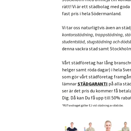
rätt! Vi är ett städbolag med goda 
fast pris i hela Södermanland.
Vi tar oss naturligtvis även an st
kontorsstädning, trappstädning, stä
studentstäd, stugstädning och döds
denna vackra stad samt Stockhol
Vårt städföretag har lång branschv
helger samt röda dagar) i hela Sve
som gör vårt städföretag framgång
lämnar
STÄDGARANTI
på alla städ
ser är det pris du kommer få betal
Dig. Då kan Du få upp till 50% rab
*RUT-avdraget gäller EJ vid städning av dödsbo.