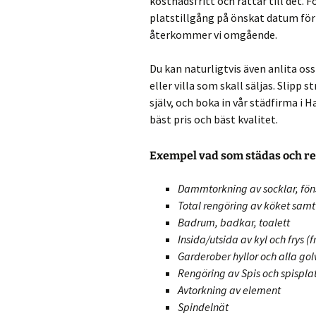
kostnadsfritt och rättar till det. F
platstillgång på önskat datum för a
återkommer vi omgående.
Du kan naturligtvis även anlita oss
eller villa som skall säljas. Slipp
själv, och boka in vår städfirma i H
bäst pris och bäst kvalitet.
Exempel vad som städas och re
Dammtorkning av socklar, fön
Total rengöring av köket sam
Badrum, badkar, toalett
Insida/utsida av kyl och frys (
Garderober hyllor och alla gol
Rengöring av Spis och spispla
Avtorkning av element
Spindelnät