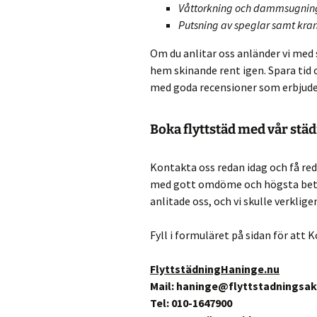
Våttorkning och dammsugning
Putsning av speglar samt kra
Om du anlitar oss anländer vi med 
hem skinande rent igen. Spara tid
med goda recensioner som erbjuder
Boka flyttstäd med vår
städ
Kontakta oss redan idag och få re
med gott omdöme och högsta betyg
anlitade oss, och vi skulle verklig
Fyll i formuläret på sidan för att K
FlyttstädningHaninge.nu
Mail: haninge@flyttstadningsak
Tel: 010-1647900