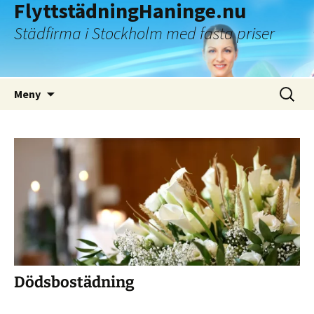
FlyttstädningHaninge.nu
Städfirma i Stockholm med fasta priser
Hoppa
Sök
Meny
till
efter:
innehåll
Dödsbostädning