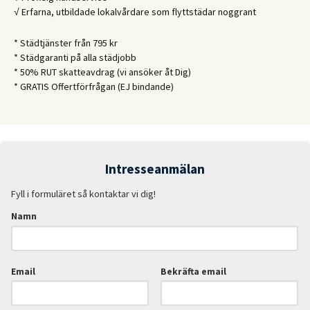
√ Erfarna, utbildade lokalvårdare som flyttstädar noggrant
* Städtjänster från 795 kr
* Städgaranti på alla städjobb
* 50% RUT skatteavdrag (vi ansöker åt Dig)
* GRATIS Offertförfrågan (EJ bindande)
Intresseanmälan
Fyll i formuläret så kontaktar vi dig!
Namn
Email
Bekräfta email